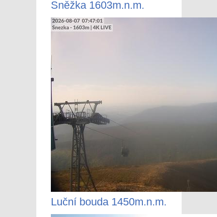
Sněžka 1603m.n.m.
Luční bouda 1450m.n.m.