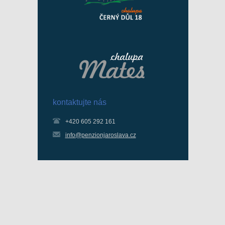
kontaktujte nás
+420 605 292 161
info@penzionjaroslava.cz